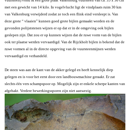
vuursteen) vond ik een grote plaat Valkenburg vuursteen van ca. 35 x 30 cm
met een gewicht van 14 kilo. In vogelvlucht ligt de vindplaats ruim 30 km
van Valkenburg verwijderd zodat ze toch een flink eind versleept is. Van
deze grote “ vlaaien” kunnen goed grote bijlen gemaakt worden en de
gevonden polijststenen wijzen er op dat er in de omgeving ook bijlen
geslepen zijn. Dat zou er op kunnen wijzen dat de ruwe vorm van de bijlen
ook ter plaatse werden vervaardigd. Van de Rijckholt bijlen is bekend dat de
ruwe vormen al in de directe opgeving van de vuursteenmijnen werden
vervaardigd en verhandeld.
De steen was aan de kant van de akker gelegd en heeft kennelijk diep
gelegen en is voor het eerst door een landbouwmachine geraakt. Er zat
slechts één vers schampspoor op. Mogelijk zijn er enkele scherpe kanten van
afgehakt. Verdere bewerkingssporen zijn niet aanwezig.