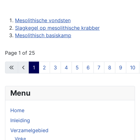
Mesolithische vondsten
Slagkegel op mesolithische krabber
Mesolithisch basiskamp
Page 1 of 25
1
2
3
4
5
6
7
8
9
10
Menu
Home
Inleiding
Verzamelgebied
Vinke