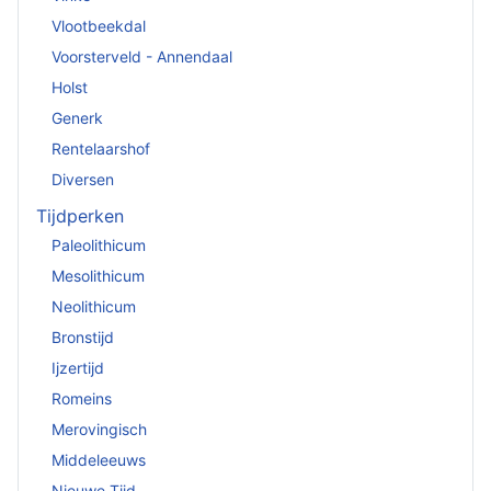
Vlootbeekdal
Voorsterveld - Annendaal
Holst
Generk
Rentelaarshof
Diversen
Tijdperken
Paleolithicum
Mesolithicum
Neolithicum
Bronstijd
Ijzertijd
Romeins
Merovingisch
Middeleeuws
Nieuwe Tijd