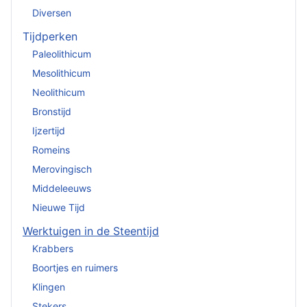
Diversen
Tijdperken
Paleolithicum
Mesolithicum
Neolithicum
Bronstijd
Ijzertijd
Romeins
Merovingisch
Middeleeuws
Nieuwe Tijd
Werktuigen in de Steentijd
Krabbers
Boortjes en ruimers
Klingen
Stekers