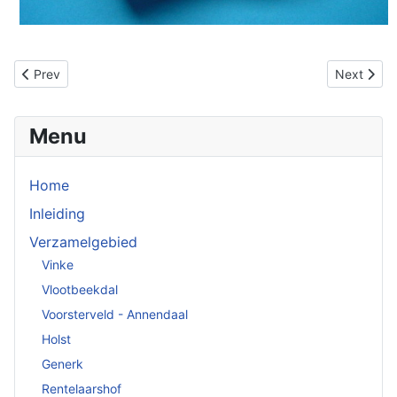
Previous article: Retouchoirs
Next artic
Prev
Next
Menu
Home
Inleiding
Verzamelgebied
Vinke
Vlootbeekdal
Voorsterveld - Annendaal
Holst
Generk
Rentelaarshof