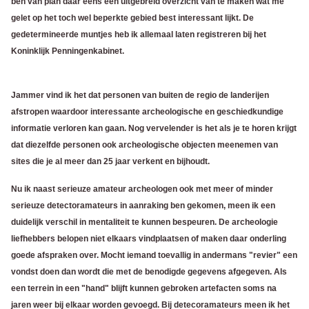
ben van plan daar eens een uitgebreid overzicht van te maken wat me
gelet op het toch wel beperkte gebied best interessant lijkt.
De
gedetermineerde muntjes heb ik allemaal laten registreren bij het
Koninklijk Penningenkabinet.
Jammer vind ik het dat personen van buiten de regio de landerijen
afstropen waardoor interessante archeologische en geschiedkundige
informatie verloren kan gaan. Nog vervelender is het als je te horen krijgt
dat diezelfde personen ook archeologische objecten meenemen van
sites die je al meer dan 25 jaar verkent en bijhoudt.
Nu ik naast serieuze amateur archeologen ook met meer of minder
serieuze detectoramateurs in aanraking ben gekomen, meen ik een
duidelijk verschil in mentaliteit te kunnen bespeuren. De archeologie
liefhebbers belopen niet elkaars vindplaatsen of maken daar onderling
goede afspraken over. Mocht iemand toevallig in andermans "revier" een
vondst doen dan wordt die met de benodigde gegevens afgegeven. Als
een terrein in een "hand" blijft kunnen gebroken artefacten soms na
jaren weer bij elkaar worden gevoegd.
Bij detecoramateurs meen ik het