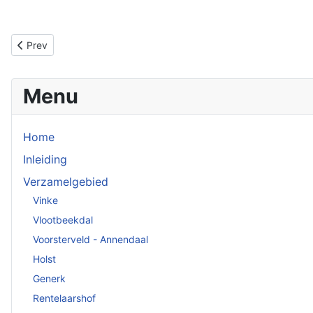
Previous article: Diverse werktuigen en gebruiksvoorwerpen
Prev
Menu
Home
Inleiding
Verzamelgebied
Vinke
Vlootbeekdal
Voorsterveld - Annendaal
Holst
Generk
Rentelaarshof