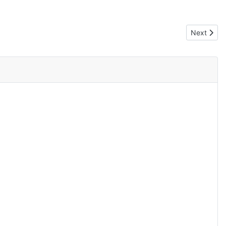
Next articl
Next