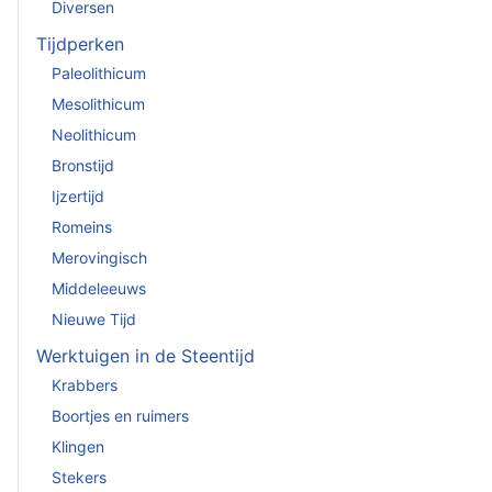
Diversen
Tijdperken
Paleolithicum
Mesolithicum
Neolithicum
Bronstijd
Ijzertijd
Romeins
Merovingisch
Middeleeuws
Nieuwe Tijd
Werktuigen in de Steentijd
Krabbers
Boortjes en ruimers
Klingen
Stekers