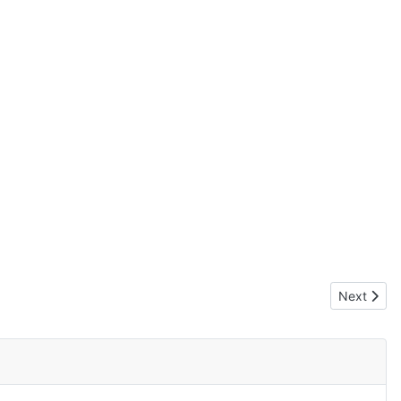
Next articl
Next