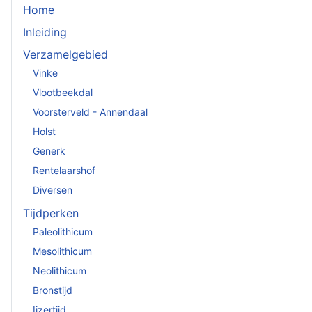
Home
Inleiding
Verzamelgebied
Vinke
Vlootbeekdal
Voorsterveld - Annendaal
Holst
Generk
Rentelaarshof
Diversen
Tijdperken
Paleolithicum
Mesolithicum
Neolithicum
Bronstijd
Ijzertijd