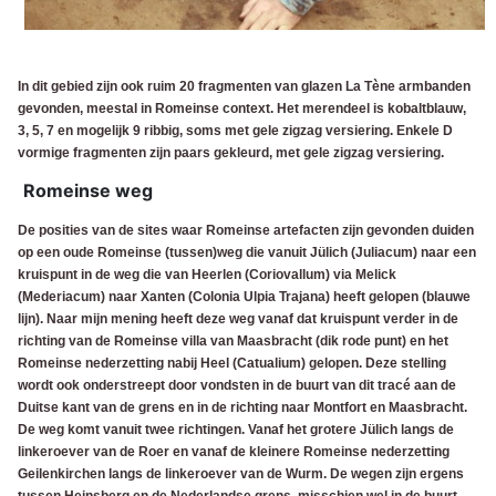
In dit gebied zijn ook ruim 20 fragmenten van glazen La Tène armbanden
gevonden, meestal in Romeinse context. Het merendeel is kobaltblauw,
3, 5, 7 en mogelijk 9 ribbig, soms met gele zigzag versiering. Enkele D
vormige fragmenten zijn paars gekleurd, met gele zigzag versiering.
Romeinse weg
De posities van de sites waar Romeinse artefacten zijn gevonden duiden
op een oude Romeinse (tussen)weg die vanuit Jülich (Juliacum) naar een
kruispunt in de weg die van Heerlen (Coriovallum) via Melick
(Mederiacum) naar Xanten (Colonia Ulpia Trajana) heeft gelopen (blauwe
lijn).
Naar mijn mening heeft deze weg vanaf dat kruispunt verder in de
richting van de Romeinse villa van Maasbracht (dik rode punt) en het
Romeinse nederzetting nabij Heel (Catualium) gelopen. Deze stelling
wordt ook onderstreept door vondsten in de buurt van dit tracé aan de
Duitse kant van de grens en in de richting naar Montfort en Maasbracht.
De weg komt vanuit twee richtingen. Vanaf het grotere Jülich langs de
linkeroever van de Roer en vanaf de kleinere Romeinse nederzetting
Geilenkirchen langs de linkeroever van de Wurm. De wegen zijn ergens