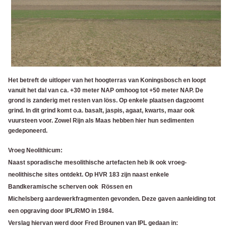
Het betreft de uitloper van het hoogterras van Koningsbosch en loopt
vanuit het dal van ca. +30 meter NAP omhoog tot +50 meter NAP. De
grond is zanderig met resten van löss. Op enkele plaatsen dagzoomt
grind. In dit grind komt o.a. basalt, jaspis, agaat, kwarts, maar ook
vuursteen voor. Zowel Rijn als Maas hebben hier hun sedimenten
gedeponeerd.
Vroeg Neolithicum:
Naast sporadische mesolithische artefacten heb ik ook vroeg-
neolithische sites ontdekt. Op HVR 183 zijn naast enkele
Bandkeramische scherven ook Rössen en
Michelsberg aardewerkfragmenten gevonden. Deze gaven aanleiding tot
een opgraving door IPL/RMO in 1984.
Verslag hiervan werd door Fred Brounen van IPL gedaan in: