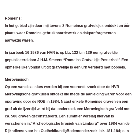
Romeins:
In het gebied zijn door mij tevens 3 Romeinse grafveldjes ontdekt en één
plaats waar Romeins gebruiksaardewerk en dakpanfragmenten
aanwezig waren.
In jaarboek 16 1986 van HVR is op blz. 132 t/m 139 een grafveldje
gepubliceerd door J.H.M. Smeets “Romeins Grafveldje Posterholt”.
Een
opmerkelijke vondst uit dit grafveldje is een urn versierd met bobbels.
Merovingisch:
Op een van deze sites werden bij een vooronderzoek door de HVR
Merovingische grafkuilen ontdekt die mede de aanleiding waren voor een
opgraving door de ROB in 1984.
Naast enkele Romeinse graven en een
graf uit de ijzertijd werd bij dat onderzoek een Merovingisch grafveld met
ca. 500 graven geconstateerd. Een summier verslag hiervan is
verschenen in:“Archeologische kroniek van Limburg” over 1984 van de
Rijksdienst voor het OudheidkundigBodemonderzoek blz. 181-184; een