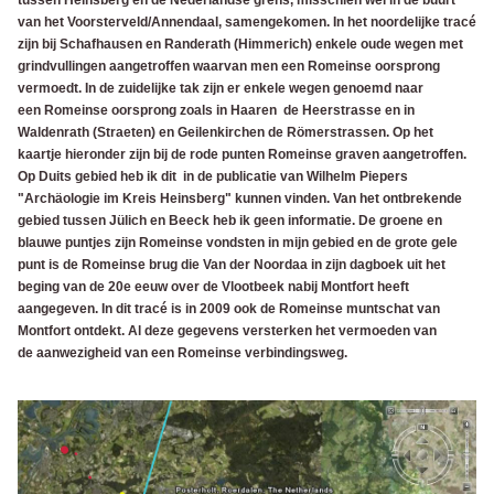
tussen Heinsberg en de Nederlandse grens, misschien wel in de buurt
van het Voorsterveld/Annendaal, samengekomen. In het noordelijke tracé
zijn bij Schafhausen en Randerath (Himmerich) enkele oude wegen met
grindvullingen aangetroffen waarvan men een Romeinse oorsprong
vermoedt. In de zuidelijke tak zijn er enkele wegen genoemd naar
een Romeinse oorsprong zoals in Haaren de Heerstrasse en in
Waldenrath (Straeten) en Geilenkirchen de Römerstrassen. Op het
kaartje hieronder zijn bij de rode punten Romeinse graven aangetroffen.
Op Duits gebied heb ik dit in de publicatie van Wilhelm Piepers
"Archäologie im Kreis Heinsberg" kunnen vinden. Van het ontbrekende
gebied tussen Jülich en Beeck heb ik geen informatie. De groene en
blauwe puntjes zijn Romeinse vondsten in mijn gebied en de grote gele
punt is de Romeinse brug die Van der Noordaa in zijn dagboek uit het
beging van de 20e eeuw over de Vlootbeek nabij Montfort heeft
aangegeven. In dit tracé is in 2009 ook de Romeinse muntschat van
Montfort ontdekt. Al deze gegevens versterken het vermoeden van
de aanwezigheid van een Romeinse verbindingsweg.