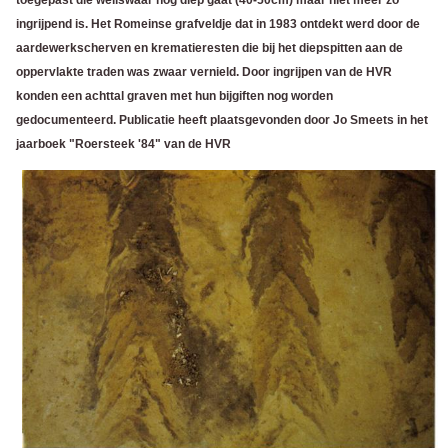
toegepast die weliswaar nog diep gaat (40-50cm) maar niet meer zo
ingrijpend is. Het Romeinse grafveldje dat in 1983 ontdekt werd door de
aardewerkscherven en krematieresten die bij het diepspitten aan de
oppervlakte traden was zwaar vernield. Door ingrijpen van de HVR
konden een achttal graven met hun bijgiften nog worden
gedocumenteerd. Publicatie heeft plaatsgevonden door Jo Smeets in het
jaarboek "Roersteek '84" van de HVR