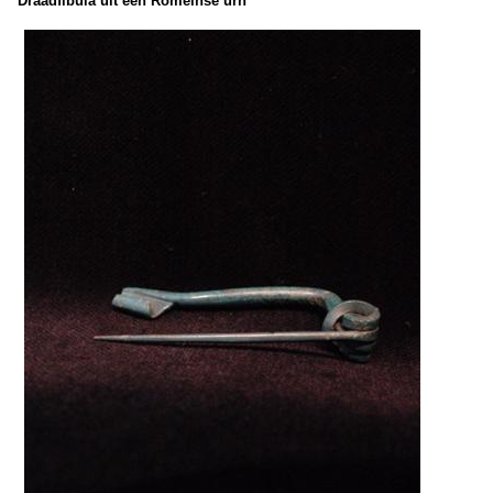
Draadfibula uit een Romeinse urn