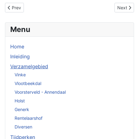
Previous article: Inleiding
Next articl
Prev
Next
Menu
Home
Inleiding
Verzamelgebied
Vinke
Vlootbeekdal
Voorsterveld - Annendaal
Holst
Generk
Rentelaarshof
Diversen
Tijdperken