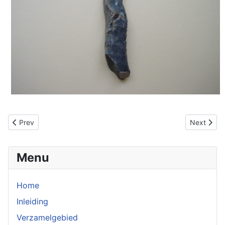
Previous article: Krabbers
Next articl
Prev
Next
Menu
Home
Inleiding
Verzamelgebied