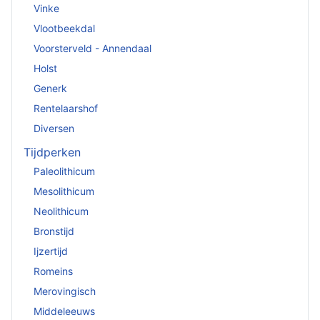
Vinke
Vlootbeekdal
Voorsterveld - Annendaal
Holst
Generk
Rentelaarshof
Diversen
Tijdperken
Paleolithicum
Mesolithicum
Neolithicum
Bronstijd
Ijzertijd
Romeins
Merovingisch
Middeleeuws