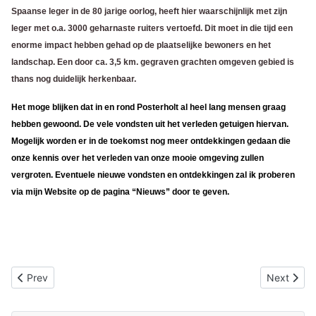
Spaanse leger in de 80 jarige oorlog, heeft hier waarschijnlijk met zijn
leger met o.a. 3000 geharnaste ruiters vertoefd. Dit moet in die tijd een
enorme impact hebben gehad op de plaatselijke bewoners en het
landschap. Een door ca. 3,5 km. gegraven grachten omgeven gebied is
thans nog duidelijk herkenbaar.
Het moge blijken dat in en rond Posterholt al heel lang mensen graag
hebben gewoond. De vele vondsten uit het verleden getuigen hiervan.
Mogelijk worden er in de toekomst nog meer ontdekkingen gedaan die
onze kennis over het verleden van onze mooie omgeving zullen
vergroten. Eventuele nieuwe vondsten en ontdekkingen zal ik proberen
via mijn Website op de pagina “Nieuws” door te geven.
Previous article: De Sint Jans Kluis van Haaren
Next artic
Prev
Next