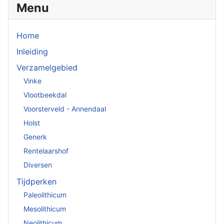
Menu
Home
Inleiding
Verzamelgebied
Vinke
Vlootbeekdal
Voorsterveld - Annendaal
Holst
Generk
Rentelaarshof
Diversen
Tijdperken
Paleolithicum
Mesolithicum
Neolithicum