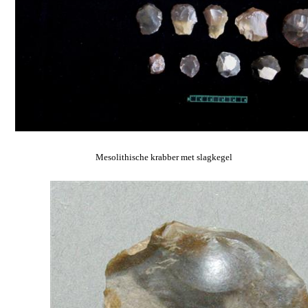
Mesolithische krabber met slagkegel