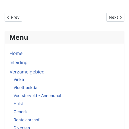
Previous article: Merovingers
Next artic
Prev
Next
Menu
Home
Inleiding
Verzamelgebied
Vinke
Vlootbeekdal
Voorsterveld - Annendaal
Holst
Generk
Rentelaarshof
Diversen