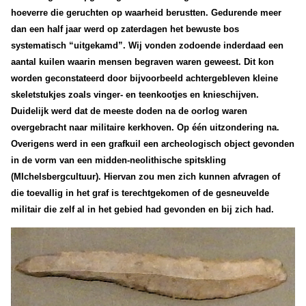
hoeverre die geruchten op waarheid berustten. Gedurende meer
dan een half jaar werd op zaterdagen het bewuste bos
systematisch “uitgekamd”. Wij vonden zodoende inderdaad een
aantal kuilen waarin mensen begraven waren geweest. Dit kon
worden geconstateerd door bijvoorbeeld achtergebleven kleine
skeletstukjes zoals vinger- en teenkootjes en knieschijven.
Duidelijk werd dat de meeste doden na de oorlog waren
overgebracht naar militaire kerkhoven. Op één uitzondering na.
Overigens werd in een grafkuil een archeologisch object gevonden
in de vorm van een midden-neolithische spitskling
(MIchelsbergcultuur). Hiervan zou men zich kunnen afvragen of
die toevallig in het graf is terechtgekomen of de gesneuvelde
militair die zelf al in het gebied had gevonden en bij zich had.