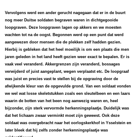
Vervolgens werd een ander gerucht nagegaan dat er in de buurt
nog meer Duitse soldaten begraven waren in dichtgegooide
loopgraven. Deze loopgraven lagen op akkers en we moesten
wachten tot na de oogst. Begonnen werd op een punt dat werd
aangewezen door mensen die de plekken zelf hadden gezien.
Hierbij is gebleken dat het heel moeilijk is om een plaats die men
jaren geleden in het land heeft gezien weer exact te bepalen. Er is
vaak veel veranderd. Akkergrenzen zijn veranderd, bossages
verwijderd of juist aangeplant, wegen verplaatst etc. De loopgraaf
was juist en precies vast te stellen bij de opgraving door de
afwijkende kleur van de opgevulde grond.
Van een soldaat vonden
we wel wat losse skeletstukken zoals een sleutelbeen en een laars
waarin de botten van het been nog aanwezig waren en, heel
bijzonder, zijn sterk vervormde herkenningsplaatje. Duidelijk was
dat het lichaam zwaar verminkt moet zijn geweest. Ook deze
soldaat was overgebracht naar het oorlogskerkhof in Ysselstein en
later bleek dat hij zelfs zonder herkenningsplaatje was