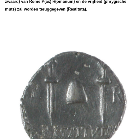
zwaard) van Rome P(ax) R(omanum) en de vrijheid (phrygische
muts) zal worden teruggegeven (Restituta).