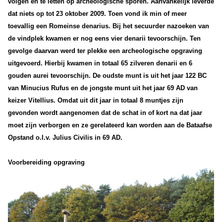
volgen en te letten op archeologische sporen. Aanvankelijk leverde
dat niets op tot 23 oktober 2009. Toen vond ik min of meer
toevallig een Romeinse denarius. Bij het secuurder nazoeken van
de vindplek kwamen er nog eens vier denarii tevoorschijn. Ten
gevolge daarvan werd ter plekke een archeologische opgraving
uitgevoerd. Hierbij kwamen in totaal 65 zilveren denarii en 6
gouden aurei tevoorschijn. De oudste munt is uit het jaar 122 BC
van Minucius Rufus en de jongste munt uit het jaar 69 AD van
keizer Vitellius. Omdat uit dit jaar in totaal 8 muntjes zijn
gevonden wordt aangenomen dat de schat in of kort na dat jaar
moet zijn verborgen en ze gerelateerd kan worden aan de Bataafse
Opstand o.l.v. Julius Civilis in 69 AD.
Voorbereiding opgraving