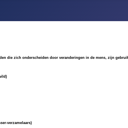
rioden die zich onderscheiden door veranderingen in de mens, zijn gebruik
ild)
sser-verzamelaars)