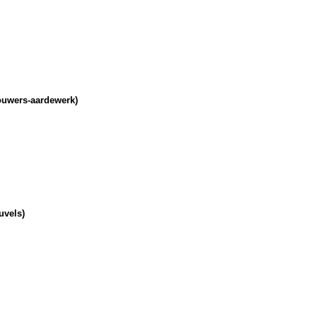
ouwers-aardewerk)
uvels)