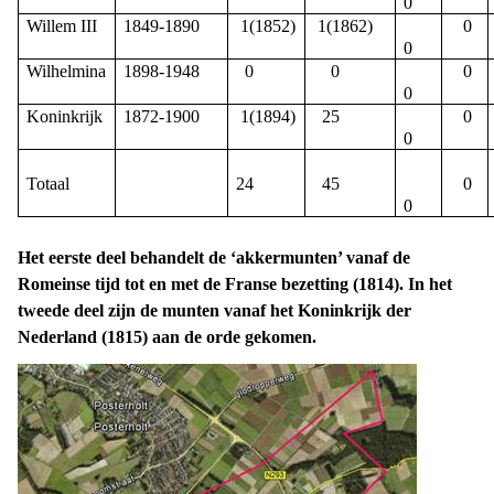
0
Willem III
1849-1890
1(1852)
1(1862)
0
0
Wilhelmina
1898-1948
0
0
0
0
Koninkrijk
1872-1900
1(1894)
25
0
0
Totaal
24
45
0
0
Het eerste deel behandel
t
de ‘akkermunten’ vanaf de
Romeinse tijd tot en met de Franse bezetting
(1814).
In het
tweede deel zijn de munten vanaf het Koninkrijk der
Nederland
(1815)
aan de orde
gekomen.