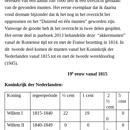
bereiken van een aantal van 1000 heb ik een overzicht gemaakt
van de gevonden munten. Het eerste exemplaar dat ik daarna
vond dermate bijzonder dat ik het nog in het overzicht het
opgenomen en het “Duizend en één munten” geworden zijn.
Vanwege de grootte heb ik het overzicht in twee delen gesplitst.
Het eerste deel in jaarboek 2013 behandelde deze
“akkermunten”
vanaf de Romeinse tijd tot en met de Franse bezetting in 1814. In
dit
tweede deel komen de munten vanaf het Koninkrijk der
Nederlanden vanaf 1815 tot en met de tweede wereldoorlog
(1945).
e
19
eeuw vanaf 1815
Koninkrijk der Nederlanden:
Koning
regeerperiode
½ cent
1 cent
2
5
½
cent
cent
Willem I
1815-1840
22
19
0
0
Willem II
1840-1849
0
0
0