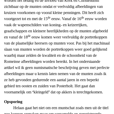
worden
het belang en
de
invloed van Kerk en Christendom
zichtbaar op de munten omdat er veelvuldig afbeeldingen van
kruizen voorkomen op vooral kleine penningen. Dit heeft zich
de
de
voortgezet tot en met de 15
eeuw. Vanaf de 16
eeuw worden
vaak de wapenschilden van koning- en keizerrijken,
graafschappen en kleinere heerlijkheden op de munten afgebeeld
de
en vanaf de 18
eeuw komen weer veelvuldig de portretkoppen
van de plaatselijke heersers op munten voor. Pas bij het machinaal
slaan van munten worden de portretkoppen weer goed gelijkend
waarbij maar zelden de kwaliteit en de schoonheid van de
Romeinse afbeeldingen
worden
bereikt. In het onderstaande
artikel wil ik geen numismatische beschrijving geven met perfecte
afbeeldingen maar u kennis laten nemen van de munten zoals ik
ze heb gevonden gedurende een aantal jaren in een beperkt
gebied ten oosten en zuiden van Posterholt. Het gaat dan
voornamelijk om
‘
kleingeld
’
dat op akkers is terechtgekomen.
Opsporing
Helaas gaat het niet om een muntschat zoals men uit de titel
zou kunnen
opmaken
maar om
verzamelde en geregistreerde