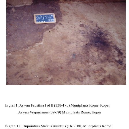
In graf 1: As van Faustina I of II (138-175) Muntplaats Rome. Koper
As van Vespasianus (69-79) Muntplaats Rome, Koper
In graf 12: Dupondius Marcus Aurelius (161-180) Muntplaats Rome.