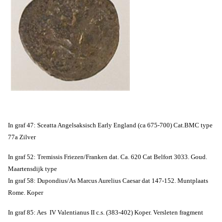
In g
raf 47: Sceatta Angelsaksisch Early England (ca 675-700) Cat.BMC type
77a Zilver
In graf 52: Tremissis Friezen/Franken dat. Ca. 620 Cat Belfort 3033. Goud.
Maartensdijk type
In g
raf 58: Dupondius/As Marcus Aurelius Caesar dat 147-152. Muntplaats
Rome. Koper
In g
raf 85: Aes IV Valentianus II c.s. (383-402) Koper. Versleten fragment