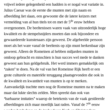
vrijwel iedere gelegenheid een hadden is er nogal wat variatie in.
Julius Caesar was de eerste die munten met zijn naam en
afbeelding liet slaan, een gewoonte die de latere keizers met
de
vermelding van al hun titels tot en met
de 5
eeuw hebben
overgenomen. De beeltenissen waren vaak van
uitzonderlijk
hoge
kwaliteit en de stempelsnijders moeten dan ook bijzondere en
gewaardeerde kunstenaars zijn geweest. De afgebeelde persoon
moet als het ware vanaf de beeltenis op zijn munt herkenbaar zijn
geweest. Alleen de Romeinen al hebben miljarden munten in
omloop gebracht en misschien is hun succes wel mede te danken
geweest aan hun geldgebruik. Het werd immers gemakkelijk om
‘
zaken
’
te doen. Na de val van het Romeinse Rijk heeft er een
grote culturele en materiële teruggang plaatsgevonden die ook in
de kwaliteit en kwantiteit van munten is op te merken.
Aanvankelijk trachtte men nog de Romeinse munten na te maken
maar dat lukte
slechts
zelden. Men spreekt dan ook van
‘
barbaarse imitaties
’
waarop de betekenis van de vaak gestileerde
de
afbeeldingen zich maar moeilijk laat raden. Vanaf de 7
eeuw