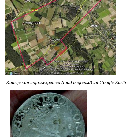
Kaartje
van mijn
zoekgebied
(rood
begrensd)
uit Google Earth