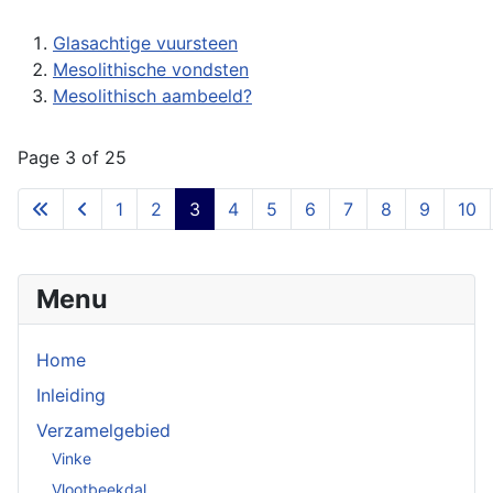
Glasachtige vuursteen
Mesolithische vondsten
Mesolithisch aambeeld?
Page 3 of 25
1
2
3
4
5
6
7
8
9
10
Menu
Home
Inleiding
Verzamelgebied
Vinke
Vlootbeekdal